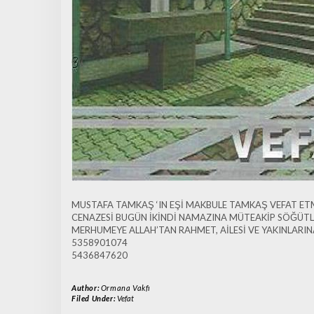
MUSTAFA TAMKAŞ ‘IN EŞİ MAKBULE TAMKAŞ VEFAT ETM
CENAZESİ BUGÜN İKİNDİ NAMAZINA MÜTEAKİP SÖĞÜTL
MERHUMEYE ALLAH’TAN RAHMET, AİLESİ VE YAKINLARINA
5358901074
5436847620
Author:
Ormana Vakfı
Filed Under:
Vefat